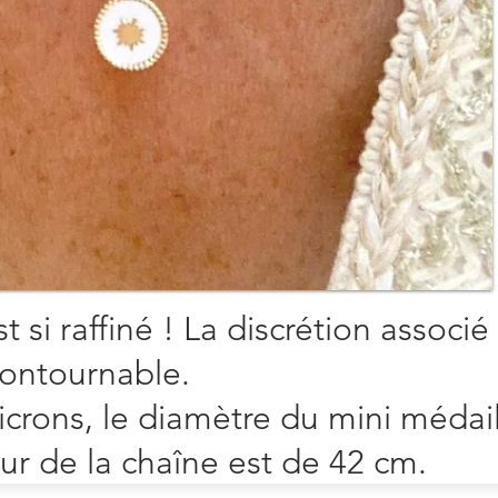
r
u en
. La
sure
o ou
st si raffiné ! La discrétion associé 
ncontournable.
icrons, le diamètre du mini médai
ur de la chaîne est de 42 cm.