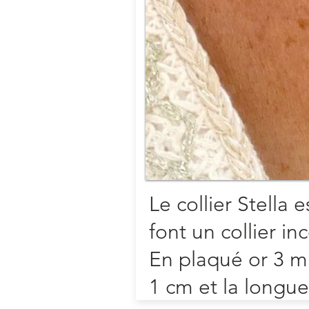
Achete
Bracelet breloque en argent o
plaqué or sur un lien liberty
breloque est bombée et me
2cm de diamètre.
Possibilité de gravure rect
recto/verso.
Le collier Stella e
font un collier i
En plaqué or 3 m
1 cm et la longue