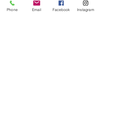
Phone
Email
Facebook
Instagram
Bienvenue
sur notre site
Acceuillez les visiteurs du site avec
une introduction courte et
attrayante. Double-cliquez ici pour
ajouter votre texte.
Lire plus