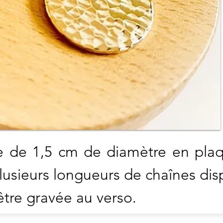
r
u en
. La
sure
o ou
e de 1,5 cm de diamètre en plaq
Plusieurs longueurs de chaînes di
être gravée au verso.