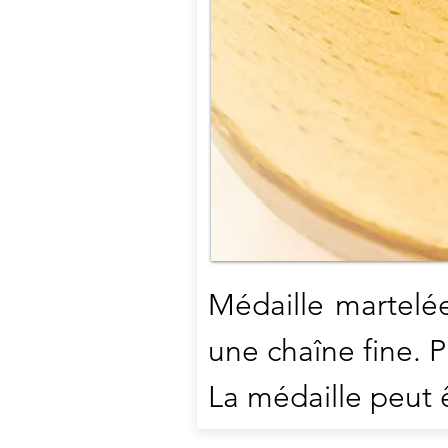
Achete
Bracelet breloque en argent o
plaqué or sur un lien liberty
breloque est bombée et me
2cm de diamètre.
Possibilité de gravure rect
recto/verso.
Médaille martelé
une chaîne fine. 
La médaille peut 