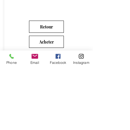
Retour
Acheter
Phone
Email
Facebook
Instagram
2015 - MESSAGE PERSONNEL CREATED
Bienvenue
sur notre site
Acceuillez les visiteurs du site avec