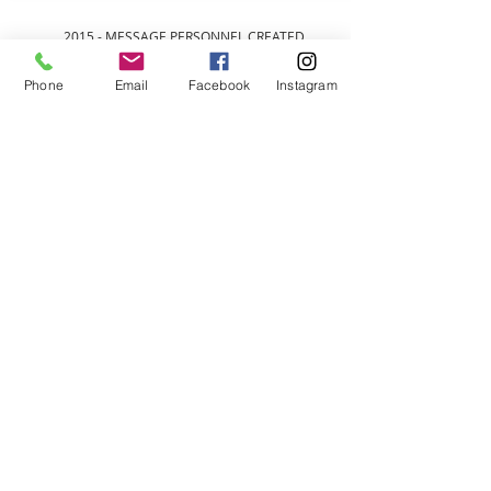
2015 - MESSAGE PERSONNEL CREATED
Phone
Email
Facebook
Instagram
Bienvenue
sur notre site
Acceuillez les visiteurs du site avec
une introduction courte et
attrayante. Double-cliquez ici pour
ajouter votre texte.
Lire plus