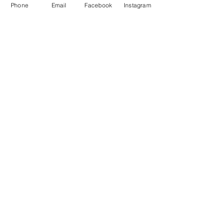
Phone
Email
Facebook
Instagram
Bienvenue
sur notre site
Acceuillez les visiteurs du site avec
une introduction courte et
attrayante. Double-cliquez ici pour
ajouter votre texte.
Lire plus