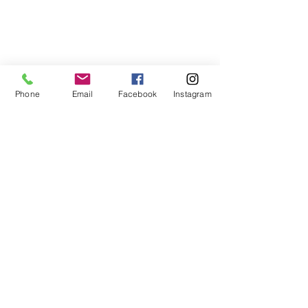
Bienvenue
sur notre site
Phone
Email
Facebook
Instagram
Acceuillez les visiteurs du site avec
une introduction courte et
attrayante. Double-cliquez ici pour
ajouter votre texte.
Lire plus