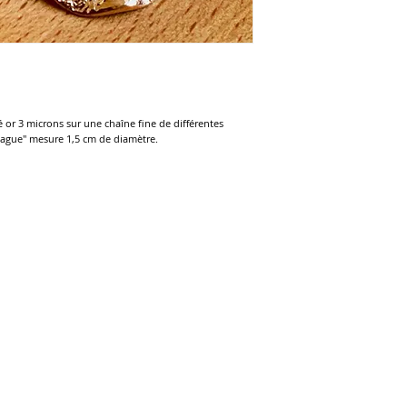
or 3 microns sur une chaîne fine de différentes
vague" mesure 1,5 cm de diamètre.
e
Acceuillez les visiteurs du site 
courte et attrayante. Double-cli
texte.