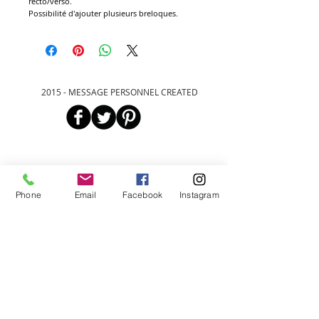
recto/verso.
Possibilité d'ajouter plusieurs breloques.
2015 - MESSAGE PERSONNEL CREATED
Bienvenue
sur notre site
Phone
Email
Facebook
Instagram
Acceuillez les visiteurs du site avec
une introduction courte et
attrayante. Double-cliquez ici pour
ajouter votre texte.