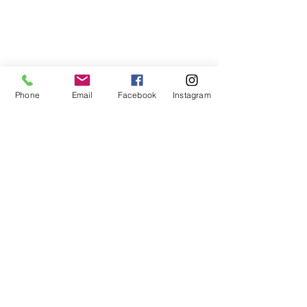
Bienvenue
sur notre site
Phone
Email
Facebook
Instagram
Acceuillez les visiteurs du site avec
une introduction courte et
attrayante. Double-cliquez ici pour
ajouter votre texte.
Lire plus